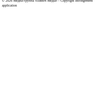
© 2026 Медиа-группа «Північ Медіа» - Copyright infringement
application