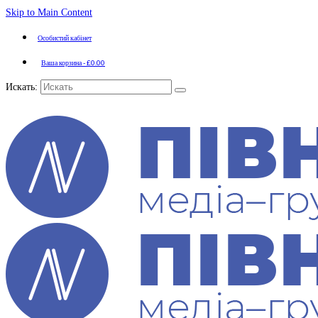
Skip to Main Content
Особистий кабінет
Ваша корзина
-
£
0.00
Искать: