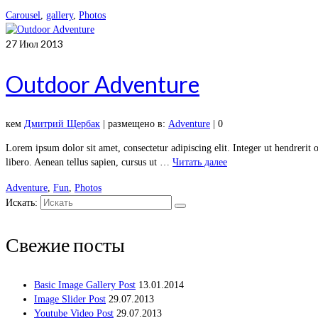
Carousel
,
gallery
,
Photos
27
Июл 2013
Outdoor Adventure
кем
Дмитрий Щербак
|
размещено в:
Adventure
|
0
Lorem ipsum dolor sit amet, consectetur adipiscing elit. Integer ut hendrerit o
libero. Aenean tellus sapien, cursus ut …
Читать далее
Adventure
,
Fun
,
Photos
Искать:
Свежие посты
Basic Image Gallery Post
13.01.2014
Image Slider Post
29.07.2013
Youtube Video Post
29.07.2013