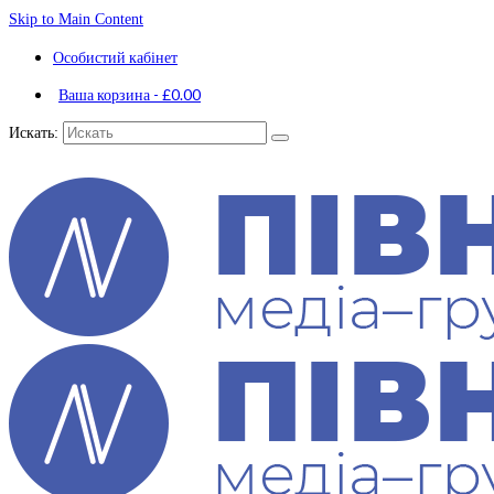
Skip to Main Content
Особистий кабінет
Ваша корзина
-
£
0.00
Искать: